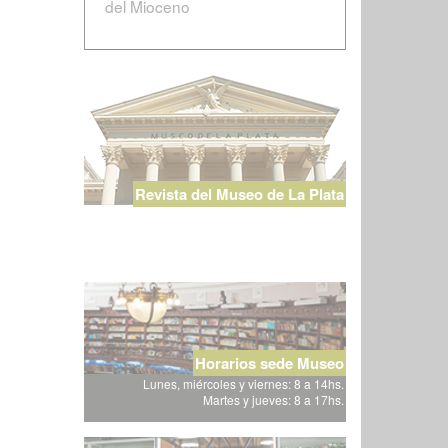
del Mioceno
Revista del Museo de La Plata
Horarios sede Museo
Lunes, miércoles y viernes: 8 a 14hs.
Martes y jueves: 8 a 17hs.