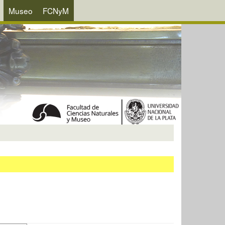
Museo
FCNyM