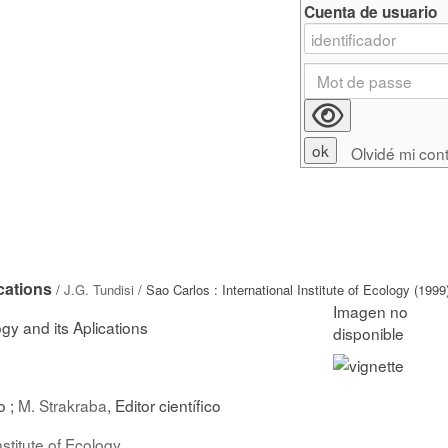
Cuenta de usuario
Olvidé mi con
cations
/
J.G. Tundisi
/ Sao Carlos : International Institute of Ecology (1999
gy and its Aplications
o ;
M. Strakraba
, Editor científico
nstitute of Ecology