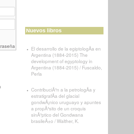
Nuevos libros
traseña
El desarrollo de la egiptologÃ­a en
Argentina (1884-2015) The
development of egyptology in
Argentina (1884-2015) / Fuscaldo,
Perla
)
ContribuciÃ³n a la petrologÃ­a y
estratigrafÃ­a del glacial
gondwÃ¡nico uruguayo y apuntes
a propÃ³sito de un croquis
sinÃ³ptico del Gondwana
brasileÃ±o / Walther, K.