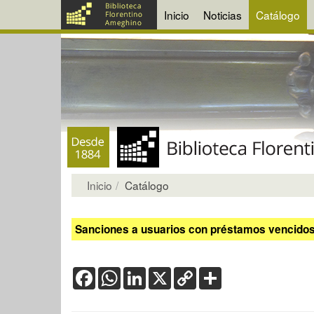
Inicio
Noticias
Catálogo
Inicio
Catálogo
Sanciones a usuarios con préstamos vencidos:
Facebook
WhatsApp
LinkedIn
X
Copy
Share
Link