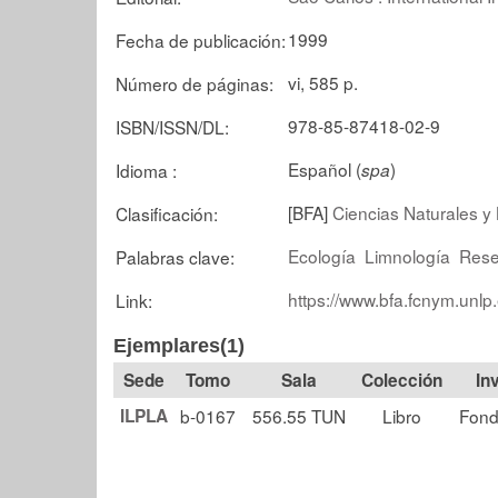
1999
Fecha de publicación:
vi, 585 p.
Número de páginas:
978-85-87418-02-9
ISBN/ISSN/DL:
Español (
)
Idioma :
spa
[BFA]
Ciencias Naturales y
Clasificación:
Ecología
Limnología
Rese
Palabras clave:
https://www.bfa.fcnym.unlp
Link:
Ejemplares(1)
Tomo
Sala
Colección
ILPLA
b-0167
556.55 TUN
Libro
Fond