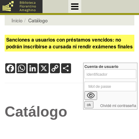
Inicio
Catálogo
Sanciones a usuarios con préstamos vencidos: no
podrán inscribirse a cursada ni rendir exámenes finales
Facebook
WhatsApp
LinkedIn
X
Copy
Share
Cuenta de usuario
Link
Olvidé mi contraseña
Catálogo