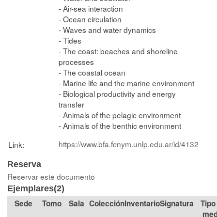
- Air-sea interaction
- Ocean circulation
- Waves and water dynamics
- Tides
- The coast: beaches and shoreline
processes
- The coastal ocean
- Marine life and the marine environment
- Biological productivity and energy
transfer
- Animals of the pelagic environment
- Animals of the benthic environment
https://www.bfa.fcnym.unlp.edu.ar/id/4132
Link:
Reserva
Reservar este documento
Ejemplares(2)
Tomo
Sala
Colección
Signatura
Tipo
med