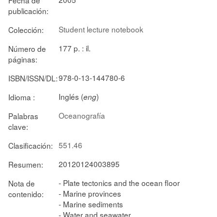
publicación:
Student lecture notebook
Colección:
177 p. : il.
Número de
páginas:
978-0-13-144780-6
ISBN/ISSN/DL:
Inglés (
)
Idioma :
eng
Oceanografía
Palabras
clave:
551.46
Clasificación:
20120124003895
Resumen:
- Plate tectonics and the ocean floor
Nota de
- Marine provinces
contenido:
- Marine sediments
- Water and seawater