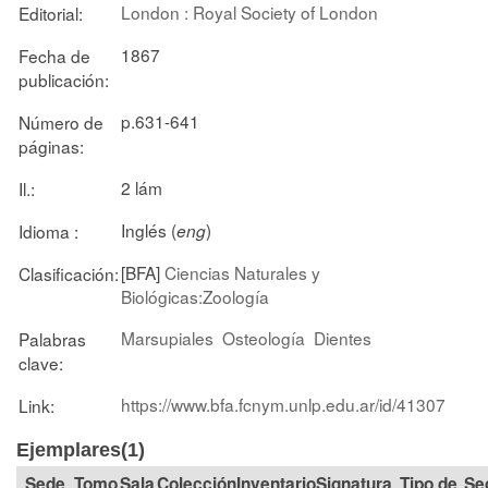
London : Royal Society of London
Editorial:
1867
Fecha de
publicación:
p.631-641
Número de
páginas:
2 lám
Il.:
Inglés (
)
Idioma :
eng
[BFA]
Ciencias Naturales y
Clasificación:
Biológicas:Zoología
Marsupiales
Osteología
Dientes
Palabras
clave:
https://www.bfa.fcnym.unlp.edu.ar/id/41307
Link:
Ejemplares(1)
Tomo
Sala
Colección
Signatura
Tipo de
Se