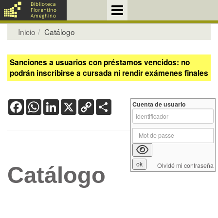
Inicio
Catálogo
Sanciones a usuarios con préstamos vencidos: no
podrán inscribirse a cursada ni rendir exámenes finales
Facebook
WhatsApp
LinkedIn
X
Copy
Share
Cuenta de usuario
Link
Olvidé mi contraseña
Catálogo