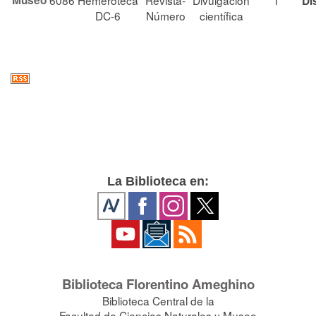
Museo
6086
Hemeroteca
Revista-
Divulgación
1
Di
DC-6
Número
científica
La Biblioteca en:
Biblioteca Florentino Ameghino
Biblioteca Central de la
Facultad de Ciencias Naturales y Museo