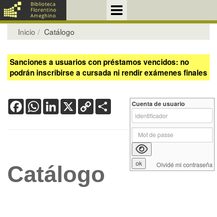
Inicio
Catálogo
Sanciones a usuarios con préstamos vencidos: no
podrán inscribirse a cursada ni rendir exámenes finales
Facebook
WhatsApp
LinkedIn
X
Copy
Share
Cuenta de usuario
Link
Olvidé mi contraseña
Catálogo