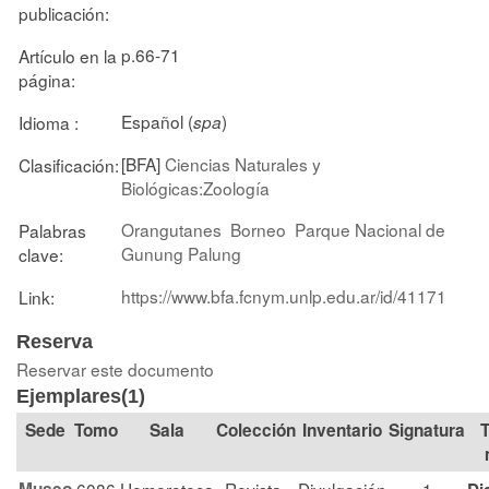
publicación:
p.66-71
Artículo en la
página:
Español (
)
Idioma :
spa
[BFA]
Ciencias Naturales y
Clasificación:
Biológicas:Zoología
Orangutanes
Borneo
Parque Nacional de
Palabras
Gunung Palung
clave:
https://www.bfa.fcnym.unlp.edu.ar/id/41171
Link:
Reserva
Reservar este documento
Ejemplares(1)
Tomo
Sala
Colección
Signatura
T