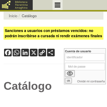
Inicio
Catálogo
Sanciones a usuarios con préstamos vencidos: no
podrán inscribirse a cursada ni rendir exámenes finales
Facebook
WhatsApp
LinkedIn
X
Copy
Share
Cuenta de usuario
Link
Olvidé mi contraseña
Catálogo