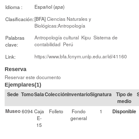
Español (
)
Idioma :
spa
[BFA]
Ciencias Naturales y
Clasificación:
Biológicas:Antropología
Antropología cultural
Kipu
Sistema de
Palabras
contabilidad
Perú
clave:
https://www.bfa.fcnym.unlp.edu.ar/id/41160
Link:
Reserva
Reservar este documento
Ejemplares(1)
Tomo
Sala
Colección
Signatura
Tipo de
medio
Museo
6094
Caja
Folleto
Fondo
1
Disponible
E-
general
15