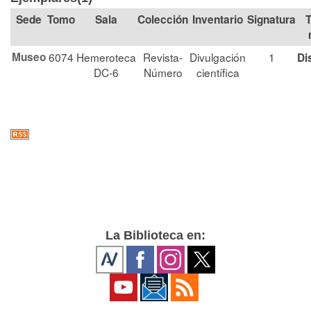
Tomo
Sala
Colección
Signatura
T
Museo
6074
Hemeroteca
Revista-
Divulgación
1
Di
DC-6
Número
científica
La Biblioteca en: