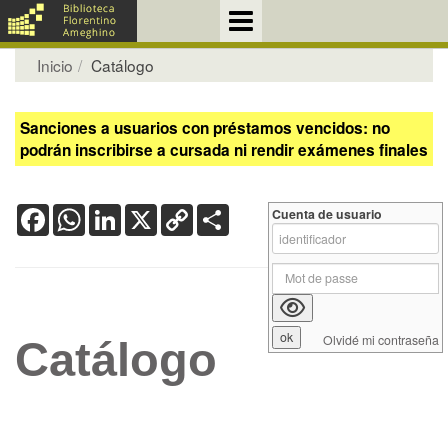
Inicio
Catálogo
Sanciones a usuarios con préstamos vencidos: no
podrán inscribirse a cursada ni rendir exámenes finales
Facebook
WhatsApp
LinkedIn
X
Copy
Share
Cuenta de usuario
Link
Olvidé mi contraseña
Catálogo