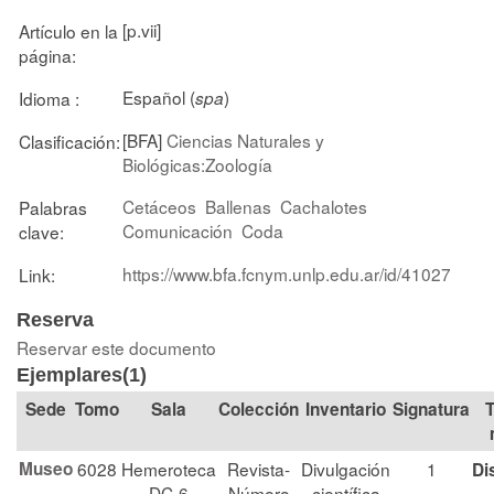
[p.vii]
Artículo en la
página:
Español (
)
Idioma :
spa
[BFA]
Ciencias Naturales y
Clasificación:
Biológicas:Zoología
Cetáceos
Ballenas
Cachalotes
Palabras
Comunicación
Coda
clave:
https://www.bfa.fcnym.unlp.edu.ar/id/41027
Link:
Reserva
Reservar este documento
Ejemplares(1)
Tomo
Sala
Colección
Signatura
T
Museo
6028
Hemeroteca
Revista-
Divulgación
1
Di
DC-6
Número
científica