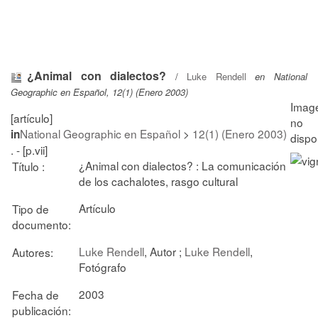
¿Animal con dialectos?
/
Luke Rendell
en National
Geographic en Español, 12(1) (Enero 2003)
[artículo]
National Geographic en Español
>
12(1) (Enero 2003)
in
. - [p.vii]
¿Animal con dialectos? : La comunicación
Título :
de los cachalotes, rasgo cultural
Artículo
Tipo de
documento:
Luke Rendell
, Autor ;
Luke Rendell
,
Autores:
Fotógrafo
2003
Fecha de
publicación: