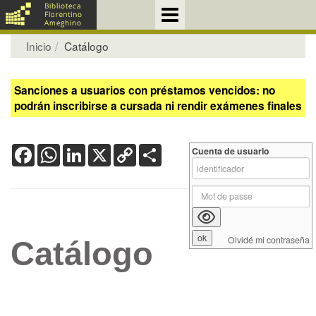
Inicio
Catálogo
Sanciones a usuarios con préstamos vencidos: no
podrán inscribirse a cursada ni rendir exámenes finales
Facebook
WhatsApp
LinkedIn
X
Copy
Share
Cuenta de usuario
Link
Olvidé mi contraseña
Catálogo