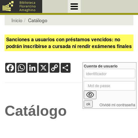
Inicio
Catálogo
Sanciones a usuarios con préstamos vencidos: no
podrán inscribirse a cursada ni rendir exámenes finales
Facebook
WhatsApp
LinkedIn
X
Copy
Share
Cuenta de usuario
Link
Olvidé mi contraseña
Catálogo