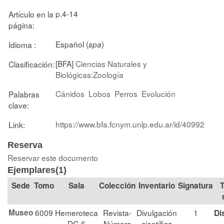
p.4-14
Artículo en la
página:
Español (
)
Idioma :
spa
[BFA]
Ciencias Naturales y
Clasificación:
Biológicas:Zoología
Cánidos
Lobos
Perros
Evolución
Palabras
clave:
https://www.bfa.fcnym.unlp.edu.ar/id/40992
Link:
Reserva
Reservar este documento
Ejemplares(1)
Tomo
Sala
Colección
Signatura
T
Museo
6009
Hemeroteca
Revista-
Divulgación
1
Di
DC-6
Número
científica