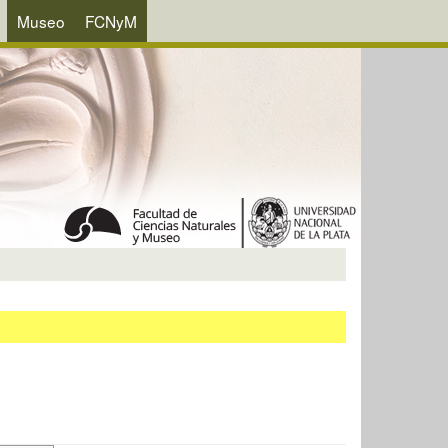
Museo
FCNyM