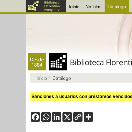
Inicio
Noticias
Catálogo
Inicio
Catálogo
Sanciones a usuarios con préstamos vencidos:
Facebook
WhatsApp
LinkedIn
X
Copy
Share
Link