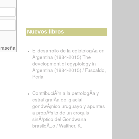
Nuevos libros
traseña
El desarrollo de la egiptologÃ­a en
Argentina (1884-2015) The
development of egyptology in
Argentina (1884-2015) / Fuscaldo,
Perla
ContribuciÃ³n a la petrologÃ­a y
estratigrafÃ­a del glacial
gondwÃ¡nico uruguayo y apuntes
a propÃ³sito de un croquis
sinÃ³ptico del Gondwana
brasileÃ±o / Walther, K.