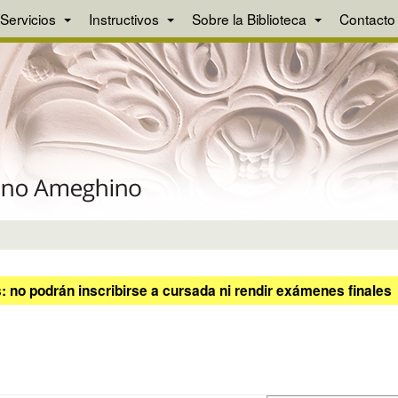
Servicios
Instructivos
Sobre la Biblioteca
Contacto
 no podrán inscribirse a cursada ni rendir exámenes finales