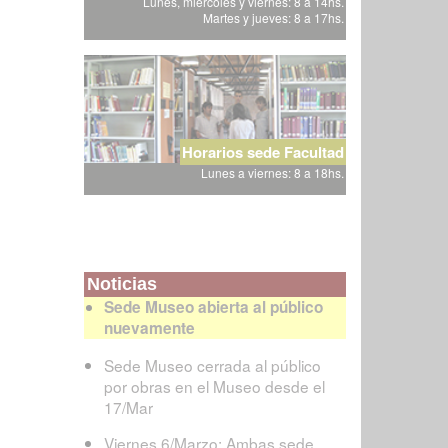
Lunes, miércoles y viernes: 8 a 14hs.
Martes y jueves: 8 a 17hs.
Horarios sede Facultad
Lunes a viernes: 8 a 18hs.
Noticias
Sede Museo abierta al público
nuevamente
Sede Museo cerrada al público
por obras en el Museo desde el
17/Mar
Viernes 6/Marzo: Ambas sede