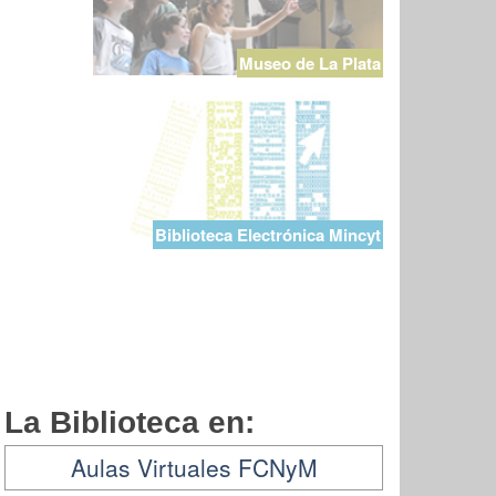
Museo de La Plata
Biblioteca Electrónica Mincyt
La Biblioteca en:
Aulas Virtuales FCNyM