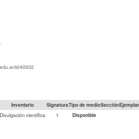
s
.edu.ar/id/40932
Signatura
Tipo de medio
Sección
Divulgación científica
1
Disponible