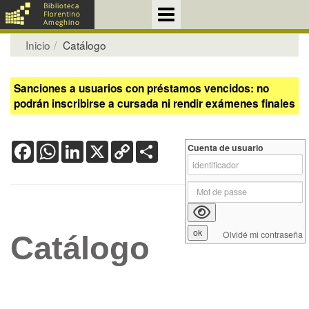
Inicio
Catálogo
Sanciones a usuarios con préstamos vencidos: no
podrán inscribirse a cursada ni rendir exámenes finales
Facebook
WhatsApp
LinkedIn
X
Copy
Share
Cuenta de usuario
Link
Olvidé mi contraseña
Catálogo