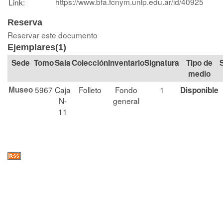
https://www.bfa.fcnym.unlp.edu.ar/id/40925
Link:
Reserva
Reservar este documento
Ejemplares(1)
Tomo
Sala
Colección
Signatura
Tipo de
medio
Museo
5967
Caja
Folleto
Fondo
1
Disponible
N-
general
11