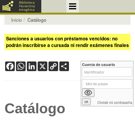
Inicio
Catálogo
Sanciones a usuarios con préstamos vencidos: no
podrán inscribirse a cursada ni rendir exámenes finales
Facebook
WhatsApp
LinkedIn
X
Copy
Share
Cuenta de usuario
Link
Olvidé mi contraseña
Catálogo