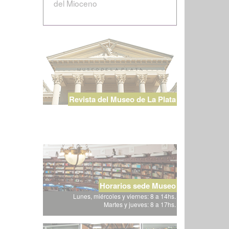
del Mioceno
Revista del Museo de La Plata
Horarios sede Museo
Lunes, miércoles y viernes: 8 a 14hs.
Martes y jueves: 8 a 17hs.