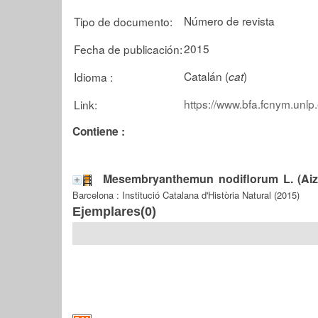
Número de revista
Tipo de documento:
2015
Fecha de publicación:
Catalán (
)
Idioma :
cat
https://www.bfa.fcnym.unlp
Link:
Contiene :
Mesembryanthemun nodiflorum L. (Aizo
Barcelona : Institució Catalana d'Història Natural (2015)
Ejemplares(0)