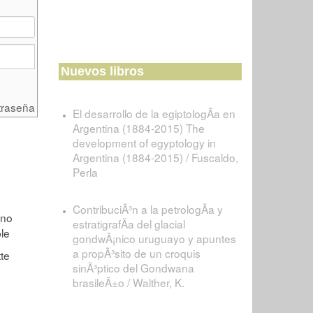
Nuevos libros
traseña
El desarrollo de la egiptologÃ­a en
Argentina (1884-2015) The
development of egyptology in
Argentina (1884-2015) / Fuscaldo,
Perla
ContribuciÃ³n a la petrologÃ­a y
estratigrafÃ­a del glacial
gondwÃ¡nico uruguayo y apuntes
a propÃ³sito de un croquis
sinÃ³ptico del Gondwana
brasileÃ±o / Walther, K.