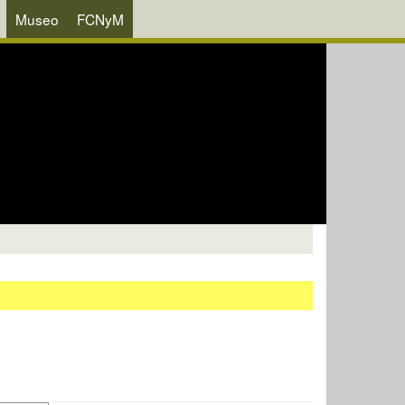
Museo
FCNyM