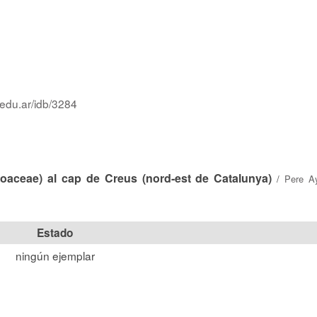
.edu.ar/idb/3284
aceae) al cap de Creus (nord-est de Catalunya)
/
Pere A
Estado
ningún ejemplar