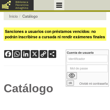
Inicio
Catálogo
Sanciones a usuarios con préstamos vencidos: no
podrán inscribirse a cursada ni rendir exámenes finales
Facebook
WhatsApp
LinkedIn
X
Copy
Share
Cuenta de usuario
Link
Olvidé mi contraseña
Catálogo