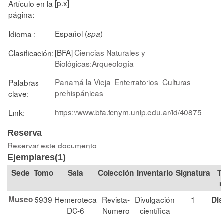
[p.x]
Artículo en la
página:
Español (
)
Idioma :
spa
[BFA]
Ciencias Naturales y
Clasificación:
Biológicas:Arqueología
Panamá la Vieja
Enterratorios
Culturas
Palabras
prehispánicas
clave:
https://www.bfa.fcnym.unlp.edu.ar/id/40875
Link:
Reserva
Reservar este documento
Ejemplares(1)
Tomo
Sala
Colección
Signatura
T
Museo
5939
Hemeroteca
Revista-
Divulgación
1
Di
DC-6
Número
científica