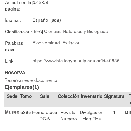
p.42-59
Artículo en la
página:
Español (
)
Idioma :
spa
[BFA]
Ciencias Naturales y Biológicas
Clasificación:
Biodiversidad
Extinción
Palabras
clave:
https://www.bfa.fcnym.unlp.edu.ar/id/40836
Link:
Reserva
Reservar este documento
Ejemplares(1)
Tomo
Sala
Colección
Signatura
T
Museo
5895
Hemeroteca
Revista-
Divulgación
1
Di
DC-6
Número
científica