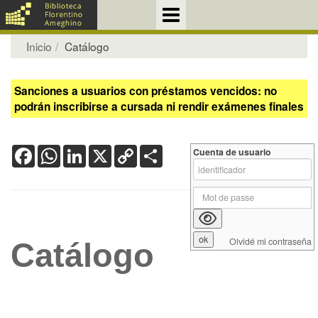
Inicio
Catálogo
Sanciones a usuarios con préstamos vencidos: no
podrán inscribirse a cursada ni rendir exámenes finales
Facebook
WhatsApp
LinkedIn
X
Copy
Share
Cuenta de usuario
Link
Olvidé mi contraseña
Catálogo