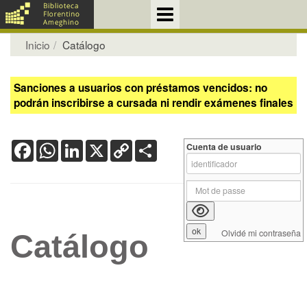
Inicio
Catálogo
Sanciones a usuarios con préstamos vencidos: no
podrán inscribirse a cursada ni rendir exámenes finales
Facebook
WhatsApp
LinkedIn
X
Copy
Share
Cuenta de usuario
Link
Olvidé mi contraseña
Catálogo