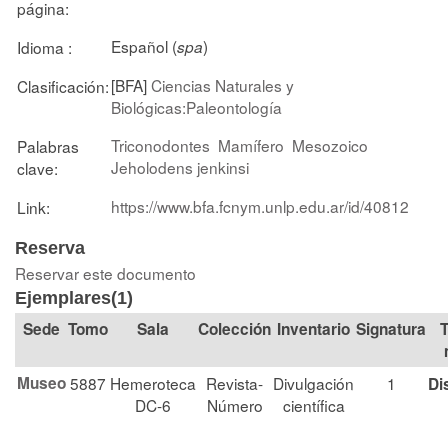
página:
Español (
)
Idioma :
spa
[BFA]
Ciencias Naturales y
Clasificación:
Biológicas:Paleontología
Triconodontes
Mamífero
Mesozoico
Palabras
Jeholodens jenkinsi
clave:
https://www.bfa.fcnym.unlp.edu.ar/id/40812
Link:
Reserva
Reservar este documento
Ejemplares(1)
Tomo
Sala
Colección
Signatura
T
Museo
5887
Hemeroteca
Revista-
Divulgación
1
Di
DC-6
Número
científica