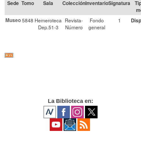
Tomo
Sala
Colección
Signatura
Ti
m
Museo
5848
Hemeroteca
Revista-
Fondo
1
Disp
Dep.51-3
Número
general
La Biblioteca en: