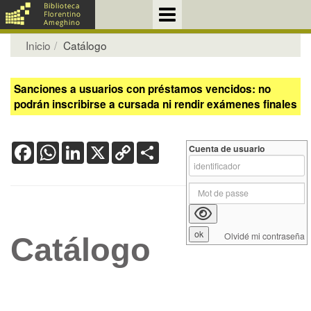
Inicio
Catálogo
Sanciones a usuarios con préstamos vencidos: no
podrán inscribirse a cursada ni rendir exámenes finales
Facebook
WhatsApp
LinkedIn
X
Copy
Share
Cuenta de usuario
Link
Olvidé mi contraseña
Catálogo