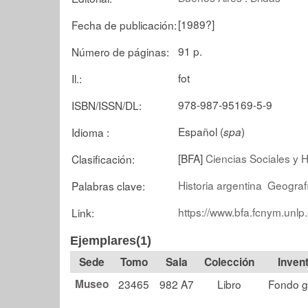
[1989?]
Fecha de publicación:
91 p.
Número de páginas:
fot
Il.:
978-987-95169-5-9
ISBN/ISSN/DL:
Español (
)
Idioma :
spa
[BFA]
Ciencias Sociales y 
Clasificación:
Historia argentina
Geograf
Palabras clave:
https://www.bfa.fcnym.unlp
Link:
Ejemplares(1)
Tomo
Sala
Colección
Museo
23465
982 A7
Libro
Fondo g