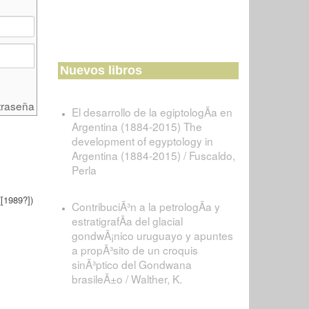
Nuevos libros
traseña
El desarrollo de la egiptologÃ­a en
Argentina (1884-2015) The
development of egyptology in
Argentina (1884-2015) / Fuscaldo,
Perla
([1989?])
ContribuciÃ³n a la petrologÃ­a y
estratigrafÃ­a del glacial
gondwÃ¡nico uruguayo y apuntes
a propÃ³sito de un croquis
sinÃ³ptico del Gondwana
brasileÃ±o / Walther, K.