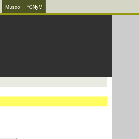
Museo
FCNyM