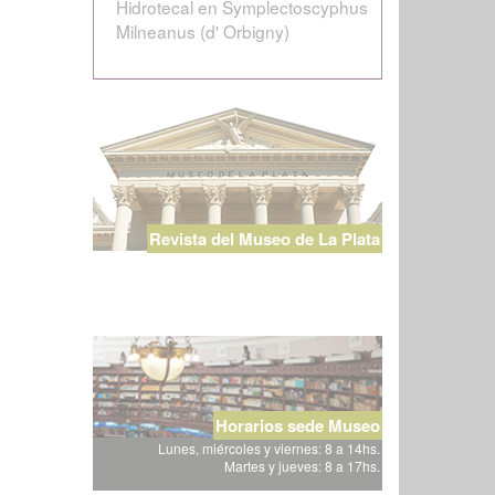
Hidrotecal en Symplectoscyphus
Milneanus (d' Orbigny)
Revista del Museo de La Plata
Horarios sede Museo
Lunes, miércoles y viernes: 8 a 14hs.
Martes y jueves: 8 a 17hs.