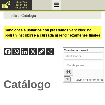
Inicio
Catálogo
Sanciones a usuarios con préstamos vencidos: no
podrán inscribirse a cursada ni rendir exámenes finales
Facebook
WhatsApp
LinkedIn
X
Copy
Share
Cuenta de usuario
Link
Olvidé mi contraseña
Catálogo