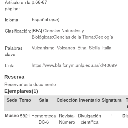
p.68-87
Artículo en la
página:
Español (
)
Idioma :
spa
[BFA]
Ciencias Naturales y
Clasificación:
Biológicas:Ciencias de la Tierra:Geología
Vulcanismo
Volcanes
Etna
Sicilia
Italia
Palabras
clave:
https://www.bfa.fcnym.unlp.edu.ar/id/40699
Link:
Reserva
Reservar este documento
Ejemplares(1)
Tomo
Sala
Colección
Signatura
T
Museo
5821
Hemeroteca
Revista-
Divulgación
1
Di
DC-6
Número
científica