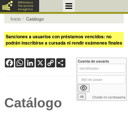
Inicio
Catálogo
Sanciones a usuarios con préstamos vencidos: no
podrán inscribirse a cursada ni rendir exámenes finales
Facebook
WhatsApp
LinkedIn
X
Copy
Share
Cuenta de usuario
Link
Olvidé mi contraseña
Catálogo