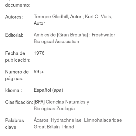
documento:
Terence Gledhill
, Autor ;
Kurt O. Viets
,
Autores:
Autor
Ambleside [Gran Bretaña] : Freshwater
Editorial:
Biological Association
1976
Fecha de
publicación:
59 p.
Número de
páginas:
Español (
)
Idioma :
spa
[BFA]
Ciencias Naturales y
Clasificación:
Biológicas:Zoología
Ácaros
Hydrachnellae
Limnohalacaridae
Palabras
Great Britain
Irland
clave: