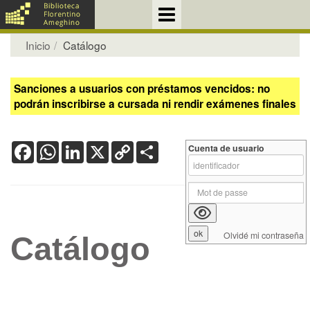
Inicio
Catálogo
Sanciones a usuarios con préstamos vencidos: no
podrán inscribirse a cursada ni rendir exámenes finales
Facebook
WhatsApp
LinkedIn
X
Copy
Share
Cuenta de usuario
Link
Olvidé mi contraseña
Catálogo