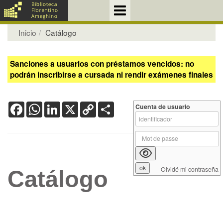
Inicio
Catálogo
Sanciones a usuarios con préstamos vencidos: no
podrán inscribirse a cursada ni rendir exámenes finales
Facebook
WhatsApp
LinkedIn
X
Copy
Share
Cuenta de usuario
Link
Olvidé mi contraseña
Catálogo