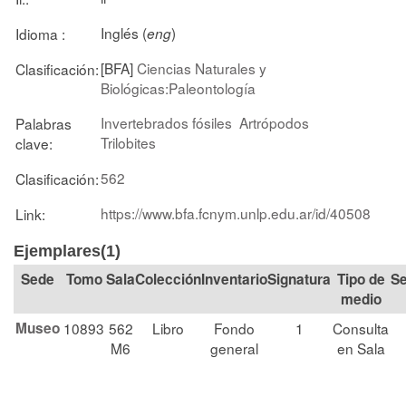
Inglés (
)
Idioma :
eng
[BFA]
Ciencias Naturales y
Clasificación:
Biológicas:Paleontología
Invertebrados fósiles
Artrópodos
Palabras
Trilobites
clave:
562
Clasificación:
https://www.bfa.fcnym.unlp.edu.ar/id/40508
Link:
Ejemplares(1)
Tomo
Sala
Colección
Signatura
Tipo de
Se
medio
Museo
10893
562
Libro
Fondo
1
Consulta
M6
general
en Sala