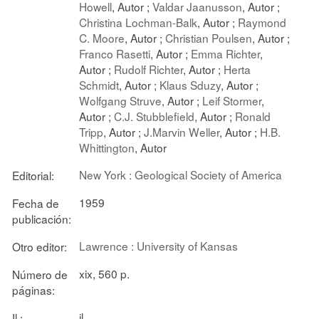
Howell
, Autor ;
Valdar Jaanusson
, Autor ;
Christina Lochman-Balk
, Autor ;
Raymond
C. Moore
, Autor ;
Christian Poulsen
, Autor ;
Franco Rasetti
, Autor ;
Emma Richter
,
Autor ;
Rudolf Richter
, Autor ;
Herta
Schmidt
, Autor ;
Klaus Sduzy
, Autor ;
Wolfgang Struve
, Autor ;
Leif Stormer
,
Autor ;
C.J. Stubblefield
, Autor ;
Ronald
Tripp
, Autor ;
J.Marvin Weller
, Autor ;
H.B.
Whittington
, Autor
New York : Geological Society of America
Editorial:
1959
Fecha de
publicación:
Lawrence : University of Kansas
Otro editor:
xix, 560 p.
Número de
páginas:
il
Il.: