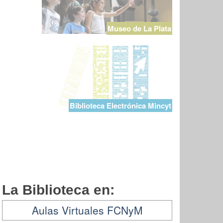
Museo de La Plata
Biblioteca Electrónica Mincyt
La Biblioteca en:
Aulas Virtuales FCNyM