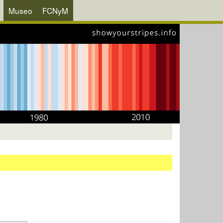
Museo
FCNyM