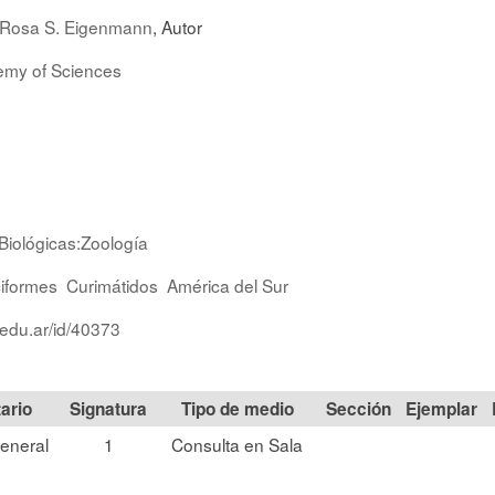
Rosa S. Eigenmann
, Autor
emy of Sciences
Biológicas:Zoología
iformes
Curimátidos
América del Sur
.edu.ar/id/40373
Signatura
Tipo de medio
Sección
eneral
1
Consulta en Sala