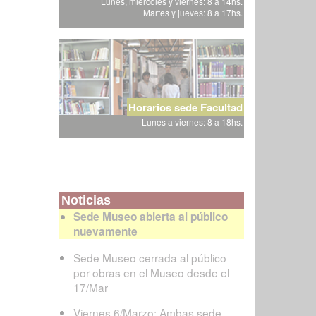
Lunes, miércoles y viernes: 8 a 14hs.
Martes y jueves: 8 a 17hs.
Horarios sede Facultad
Lunes a viernes: 8 a 18hs.
Noticias
Sede Museo abierta al público
nuevamente
Sede Museo cerrada al público
por obras en el Museo desde el
17/Mar
Viernes 6/Marzo: Ambas sede