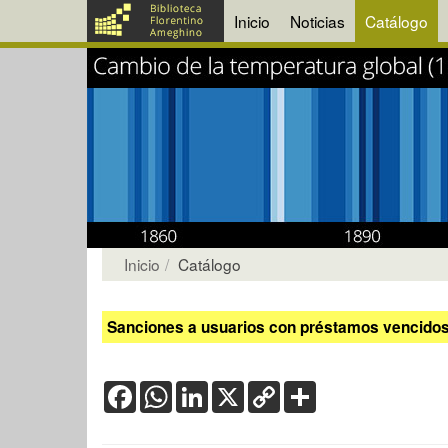
Inicio
Noticias
Catálogo
Inicio
Catálogo
Sanciones a usuarios con préstamos vencidos:
Facebook
WhatsApp
LinkedIn
X
Copy
Share
Link