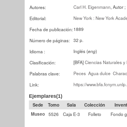
Carl H. Eigenmann
, Autor ;
Autores:
New York : New York Acad
Editorial:
1889
Fecha de publicación:
32 p.
Número de páginas:
Inglés (
)
Idioma :
eng
[BFA]
Ciencias Naturales y 
Clasificación:
Peces
Agua dulce
Charac
Palabras clave:
https://www.bfa.fcnym.unlp
Link:
Ejemplares(1)
Tomo
Sala
Colección
Museo
5526
Caja E-3
Folleto
Fondo g