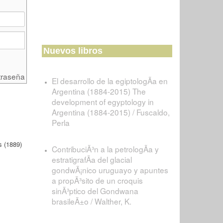
Nuevos libros
traseña
El desarrollo de la egiptologÃ­a en
Argentina (1884-2015) The
development of egyptology in
Argentina (1884-2015) / Fuscaldo,
Perla
 (1889)
ContribuciÃ³n a la petrologÃ­a y
estratigrafÃ­a del glacial
gondwÃ¡nico uruguayo y apuntes
a propÃ³sito de un croquis
sinÃ³ptico del Gondwana
brasileÃ±o / Walther, K.