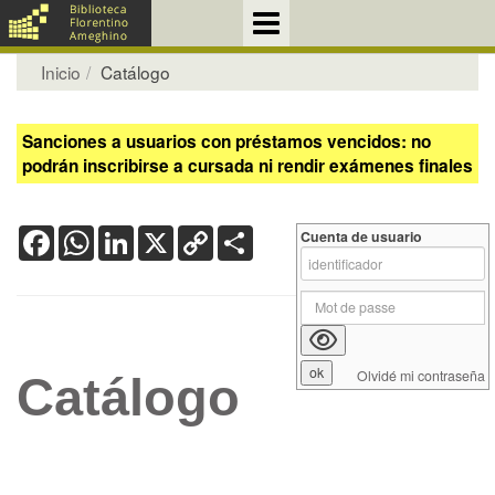
Inicio
Catálogo
Sanciones a usuarios con préstamos vencidos: no
podrán inscribirse a cursada ni rendir exámenes finales
Facebook
WhatsApp
LinkedIn
X
Copy
Share
Cuenta de usuario
Link
Olvidé mi contraseña
Catálogo