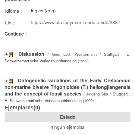
Inglés (
)
Idioma :
eng
https://www.bfa.fcnym.unlp.edu.ar/idb/2887
Link:
Contiene :
Diskussion
/
Gerd E.G. Westermann
/ Stuttgart : E.
Schweizerbart'sche Verlagsbuchhandlung (1992)
Ontogenetic variations of the Early Cretaceous
non-marine bivalve Trigonioides (T.) heilongjiangensis
and the concept of fossil species
/
Jingeng Sha
/ Stuttgart :
E. Schweizerbart'sche Verlagsbuchhandlung (1992)
Ejemplares(0)
Estado
ningún ejemplar