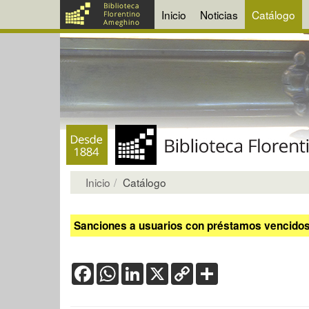
Inicio
Noticias
Catálogo
Inicio
Catálogo
Sanciones a usuarios con préstamos vencidos:
Facebook
WhatsApp
LinkedIn
X
Copy
Share
Link