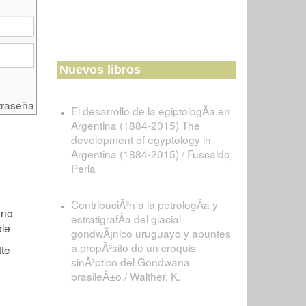
Nuevos libros
traseña
El desarrollo de la egiptologÃ­a en
Argentina (1884-2015) The
development of egyptology in
Argentina (1884-2015) / Fuscaldo,
Perla
ContribuciÃ³n a la petrologÃ­a y
estratigrafÃ­a del glacial
gondwÃ¡nico uruguayo y apuntes
a propÃ³sito de un croquis
sinÃ³ptico del Gondwana
brasileÃ±o / Walther, K.