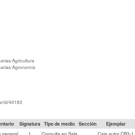
arias:Agricultura
inarias:Agronomía
ar/id/40183
Signatura
Tipo de medio
Sección
 general
1
Consulta en Sala
Caja autor CB3-1