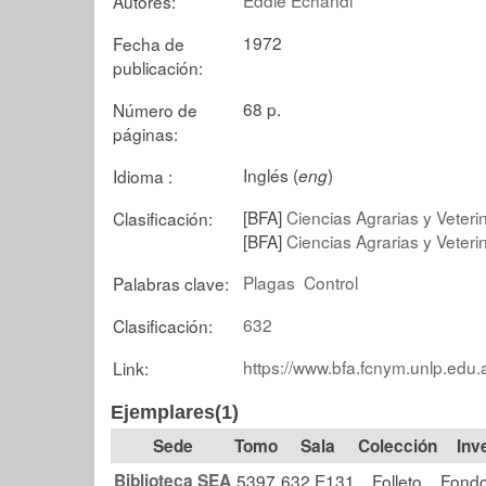
Autores:
1972
Fecha de
publicación:
68 p.
Número de
páginas:
Inglés (
)
Idioma :
eng
[BFA]
Ciencias Agrarias y Veterin
Clasificación:
[BFA]
Ciencias Agrarias y Veter
Plagas
Control
Palabras clave:
632
Clasificación:
https://www.bfa.fcnym.unlp.edu.
Link:
Ejemplares(1)
Tomo
Sala
Colección
Biblioteca SEA
5397
632 E131
Folleto
Fondo