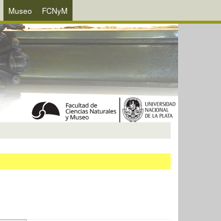
Museo
FCNyM