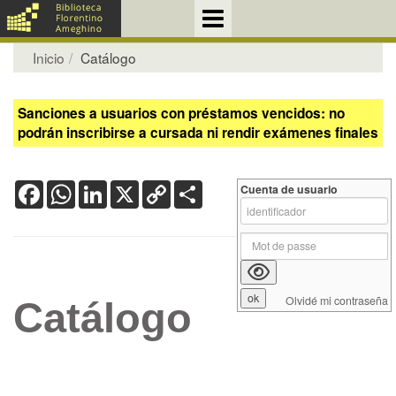
Inicio
Catálogo
Sanciones a usuarios con préstamos vencidos: no
podrán inscribirse a cursada ni rendir exámenes finales
Facebook
WhatsApp
LinkedIn
X
Copy
Share
Cuenta de usuario
Link
Olvidé mi contraseña
Catálogo