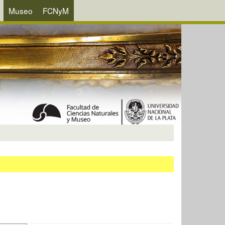
Museo
FCNyM