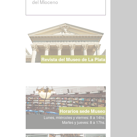
del Mioceno
Revista del Museo de La Plata
Horarios sede Museo
Lunes, miércoles y viernes: 8 a 14hs.
Martes y jueves: 8 a 17hs.