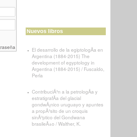
Nuevos libros
traseña
El desarrollo de la egiptologÃ­a en
Argentina (1884-2015) The
development of egyptology in
Argentina (1884-2015) / Fuscaldo,
Perla
ContribuciÃ³n a la petrologÃ­a y
estratigrafÃ­a del glacial
gondwÃ¡nico uruguayo y apuntes
a propÃ³sito de un croquis
sinÃ³ptico del Gondwana
brasileÃ±o / Walther, K.