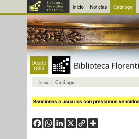
Inicio
Noticias
Catálogo
Inicio
Catálogo
Sanciones a usuarios con préstamos vencidos:
Facebook
WhatsApp
LinkedIn
X
Copy
Share
Link