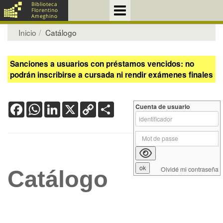
Inicio
Catálogo
Sanciones a usuarios con préstamos vencidos: no
podrán inscribirse a cursada ni rendir exámenes finales
Facebook
WhatsApp
LinkedIn
X
Copy
Share
Cuenta de usuario
Link
Olvidé mi contraseña
Catálogo