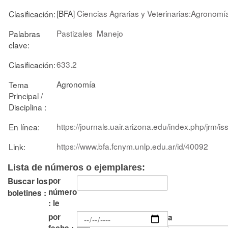
[BFA]
Ciencias Agrarias y Veterinarias:Agronomí
Clasificación:
Pastizales
Manejo
Palabras
clave:
633.2
Clasificación:
Agronomía
Tema
Principal /
Disciplina :
https://journals.uair.arizona.edu/index.php/jrm/is
En línea:
https://www.bfa.fcnym.unlp.edu.ar/id/40092
Link:
Lista de números o ejemplares:
por
Buscar los
número
boletines :
: le
por
a