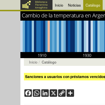
Inicio
Noticias
Catálogo
Inicio
Catálogo
Sanciones a usuarios con préstamos vencidos:
Facebook
WhatsApp
LinkedIn
X
Copy
Share
Link