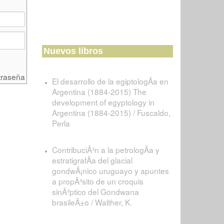
Nuevos libros
traseña
El desarrollo de la egiptologÃ­a en
Argentina (1884-2015) The
development of egyptology in
Argentina (1884-2015) / Fuscaldo,
Perla
ContribuciÃ³n a la petrologÃ­a y
estratigrafÃ­a del glacial
gondwÃ¡nico uruguayo y apuntes
a propÃ³sito de un croquis
sinÃ³ptico del Gondwana
brasileÃ±o / Walther, K.