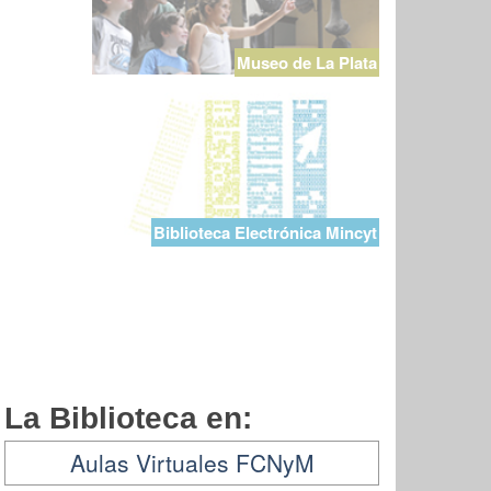
Museo de La Plata
Biblioteca Electrónica Mincyt
La Biblioteca en:
Aulas Virtuales FCNyM