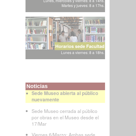
Lunes, miércoles y viernes: 8 a 14hs.
Martes y jueves: 8 a 17hs.
Horarios sede Facultad
Lunes a viernes: 8 a 18hs.
Noticias
Sede Museo abierta al público
nuevamente
Sede Museo cerrada al público
por obras en el Museo desde el
17/Mar
Viernes 6/Marzo: Ambas sede