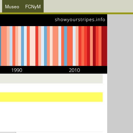
Museo
FCNyM