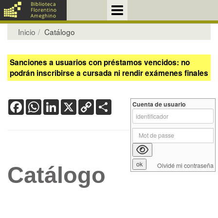
Inicio
Catálogo
Sanciones a usuarios con préstamos vencidos: no
podrán inscribirse a cursada ni rendir exámenes finales
Facebook
WhatsApp
LinkedIn
X
Copy
Share
Cuenta de usuario
Link
Olvidé mi contraseña
Catálogo