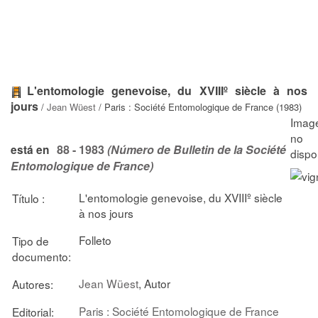
L'entomologie genevoise, du XVIIIº siècle à nos
jours
/
Jean Wüest
/ Paris : Société Entomologique de France (1983)
88 - 1983
(Número de Bulletin de la Société
está en
Entomologique de France)
L'entomologie genevoise, du XVIIIº siècle
Título :
à nos jours
Folleto
Tipo de
documento:
Jean Wüest
, Autor
Autores:
Paris : Société Entomologique de France
Editorial: