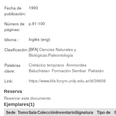
1993
Fecha de
publicación:
p.91-100
Número de
páginas:
Inglés (
)
Idioma :
eng
[BFA]
Ciencias Naturales y
Clasificación:
Biológicas:Paleontología
Cretácico temprano
Ammonites
Palabras
Baluchistan
Formación Sembar
Pakistán
clave:
https://www.bfa.fcnym.unlp.edu.ar/id/39656
Link:
Reserva
Reservar este documento
Ejemplares(1)
Tomo
Sala
Colección
Signatura
Tipo de