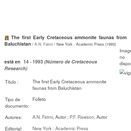
The first Early Cretaceous ammonite faunas from
Baluchistan
/
A.N. Fatmi
/ New York : Academic Press (1993)
14 - 1993
(Número de Cretaceous
está en
Research)
The first Early Cretaceous ammonite
Título :
faunas from Baluchistan
Folleto
Tipo de
documento:
A.N. Fatmi
, Autor ;
P.F. Rawson
, Autor
Autores:
New York : Academic Press
Editorial: