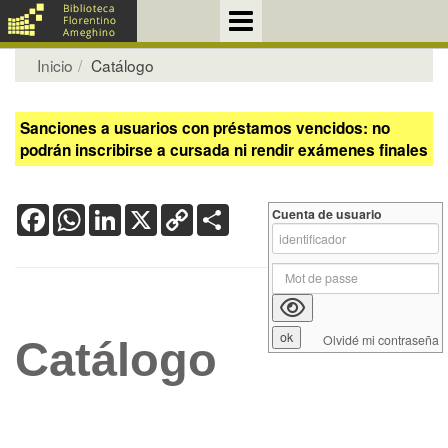
Inicio
Catálogo
Sanciones a usuarios con préstamos vencidos: no
podrán inscribirse a cursada ni rendir exámenes finales
Facebook
WhatsApp
LinkedIn
X
Copy
Share
Cuenta de usuario
Link
Olvidé mi contraseña
Catálogo