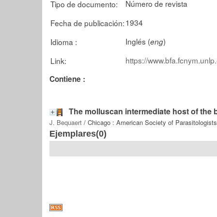
Número de revista
Tipo de documento:
1934
Fecha de publicación:
Inglés (
)
Idioma :
eng
https://www.bfa.fcnym.unlp
Link:
Contiene :
The molluscan intermediate host of the 
J. Bequaert
/ Chicago : American Society of Parasitologists
Ejemplares(0)