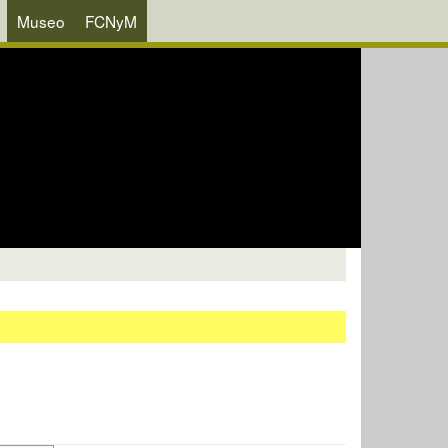
Museo
FCNyM