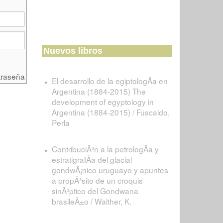
Nuevos libros
traseña
El desarrollo de la egiptologÃ­a en
Argentina (1884-2015) The
development of egyptology in
Argentina (1884-2015) / Fuscaldo,
Perla
ContribuciÃ³n a la petrologÃ­a y
estratigrafÃ­a del glacial
gondwÃ¡nico uruguayo y apuntes
a propÃ³sito de un croquis
sinÃ³ptico del Gondwana
brasileÃ±o / Walther, K.