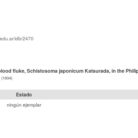
.edu.ar/idb/2470
blood fluke, Schistosoma japonicum Katsurada, in the Phili
 (1934)
Estado
ningún ejemplar