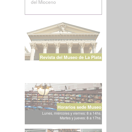
del Mioceno
Revista del Museo de La Plata
Horarios sede Museo
Lunes, miércoles y viernes: 8 a 14hs.
Martes y jueves: 8 a 17hs.