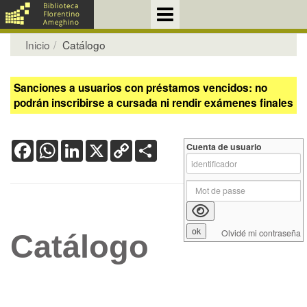
Inicio
Catálogo
Sanciones a usuarios con préstamos vencidos: no
podrán inscribirse a cursada ni rendir exámenes finales
Facebook
WhatsApp
LinkedIn
X
Copy
Share
Cuenta de usuario
Link
Olvidé mi contraseña
Catálogo