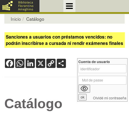
Inicio
Catálogo
Sanciones a usuarios con préstamos vencidos: no
podrán inscribirse a cursada ni rendir exámenes finales
Facebook
WhatsApp
LinkedIn
X
Copy
Share
Cuenta de usuario
Link
Olvidé mi contraseña
Catálogo