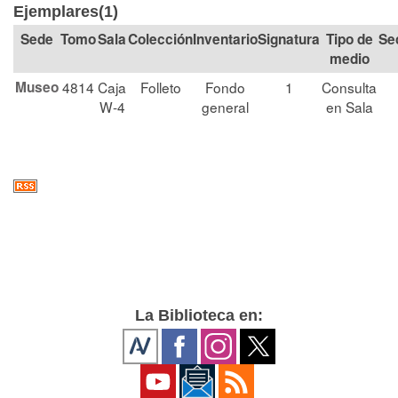
Ejemplares(1)
Tomo
Sala
Colección
Signatura
Tipo de
Se
medio
Museo
4814
Caja
Folleto
Fondo
1
Consulta
W-4
general
en Sala
La Biblioteca en: