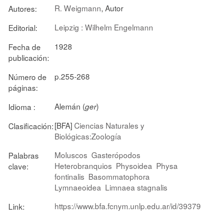
R. Weigmann
, Autor
Autores:
Leipzig : Wilhelm Engelmann
Editorial:
1928
Fecha de
publicación:
p.255-268
Número de
páginas:
Alemán (
)
Idioma :
ger
[BFA]
Ciencias Naturales y
Clasificación:
Biológicas:Zoología
Moluscos
Gasterópodos
Palabras
Heterobranquios
Physoidea
Physa
clave:
fontinalis
Basommatophora
Lymnaeoidea
Limnaea stagnalis
https://www.bfa.fcnym.unlp.edu.ar/id/39379
Link: