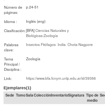
p.24-51
Número de
páginas:
Inglés (
)
Idioma :
eng
[BFA]
Ciencias Naturales y
Clasificación:
Biológicas:Zoología
Insectos Fitófagos
India
Chota-Nagpore
Palabras
clave:
Zoología
Tema
Principal /
Disciplina :
https://www.bfa.fcnym.unlp.edu.ar/id/39366
Link:
Ejemplares(1)
Tomo
Sala
Colección
Signatura
Tipo de
Se
medio