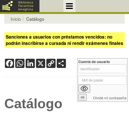
Inicio
Catálogo
Sanciones a usuarios con préstamos vencidos: no
podrán inscribirse a cursada ni rendir exámenes finales
Facebook
WhatsApp
LinkedIn
X
Copy
Share
Cuenta de usuario
Link
Olvidé mi contraseña
Catálogo