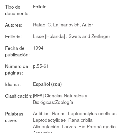
Folleto
Tipo de
documento:
Rafael C. Lajmanovich
, Autor
Autores:
Lisse [Holanda] : Swets and Zeitlinger
Editorial:
1994
Fecha de
publicación:
p.55-61
Número de
páginas:
Español (
)
Idioma :
spa
[BFA]
Ciencias Naturales y
Clasificación:
Biológicas:Zoología
Anfibios
Ranas
Leptodactylus ocellatus
Palabras
Leptodactylidae
Rana criolla
clave:
Alimentación
Larvas
Río Paraná medio
Argentina