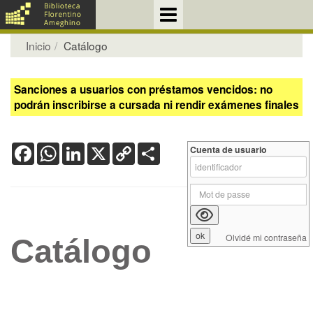
Inicio
Catálogo
Sanciones a usuarios con préstamos vencidos: no
podrán inscribirse a cursada ni rendir exámenes finales
Facebook
WhatsApp
LinkedIn
X
Copy
Share
Cuenta de usuario
Link
Olvidé mi contraseña
Catálogo