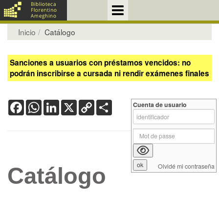
Inicio
Catálogo
Sanciones a usuarios con préstamos vencidos: no
podrán inscribirse a cursada ni rendir exámenes finales
Facebook
WhatsApp
LinkedIn
X
Copy
Share
Cuenta de usuario
Link
Olvidé mi contraseña
Catálogo