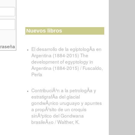
Nuevos libros
traseña
El desarrollo de la egiptologÃ­a en
Argentina (1884-2015) The
development of egyptology in
Argentina (1884-2015) / Fuscaldo,
Perla
ContribuciÃ³n a la petrologÃ­a y
estratigrafÃ­a del glacial
gondwÃ¡nico uruguayo y apuntes
a propÃ³sito de un croquis
sinÃ³ptico del Gondwana
brasileÃ±o / Walther, K.