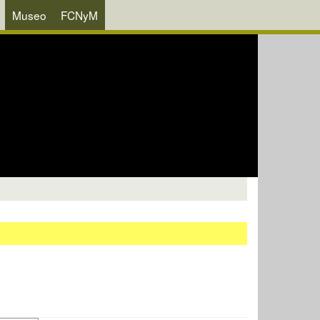
Museo
FCNyM