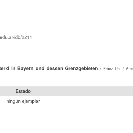
.edu.ar/idb/2211
Sterki in Bayern und dessen Grenzgebieten
/
Franz Uhl
/ Ams
Estado
ningún ejemplar