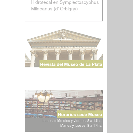
Hidrotecal en Symplectoscyphus
Milneanus (d' Orbigny)
Revista del Museo de La Plata
Horarios sede Museo
Lunes, miércoles y viernes: 8 a 14hs.
Martes y jueves: 8 a 17hs.