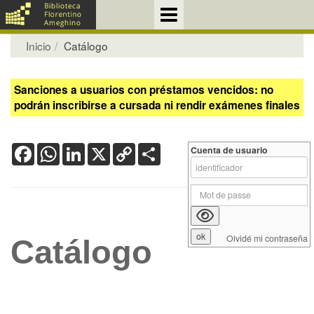
Inicio
Catálogo
Sanciones a usuarios con préstamos vencidos: no
podrán inscribirse a cursada ni rendir exámenes finales
Facebook
WhatsApp
LinkedIn
X
Copy
Share
Cuenta de usuario
Link
Olvidé mi contraseña
Catálogo