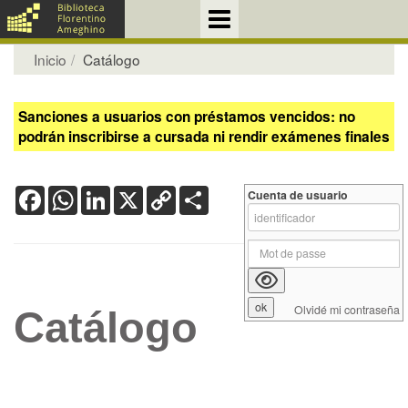
Inicio
Catálogo
Sanciones a usuarios con préstamos vencidos: no
podrán inscribirse a cursada ni rendir exámenes finales
Facebook
WhatsApp
LinkedIn
X
Copy
Share
Cuenta de usuario
Link
Olvidé mi contraseña
Catálogo