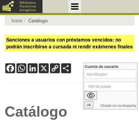
Inicio
Catálogo
Sanciones a usuarios con préstamos vencidos: no
podrán inscribirse a cursada ni rendir exámenes finales
Facebook
WhatsApp
LinkedIn
X
Copy
Share
Cuenta de usuario
Link
Olvidé mi contraseña
Catálogo