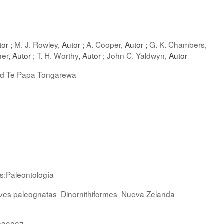
tor ;
M. J. Rowley
, Autor ;
A. Cooper
, Autor ;
G. K. Chambers
,
ner
, Autor ;
T. H. Worthy
, Autor ;
John C. Yaldwyn
, Autor
nd Te Papa Tongarewa
as:Paleontología
ves paleognatas
Dinornithiformes
Nueva Zelanda