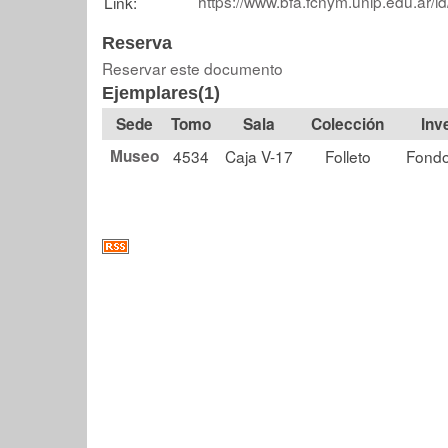
https://www.bfa.fcnym.unlp.edu.ar/i
Link:
Reserva
Reservar este documento
Ejemplares(1)
Tomo
Sala
Colección
Museo
4534
Caja V-17
Folleto
Fondo