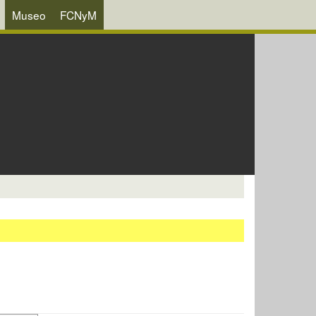
Museo
FCNyM