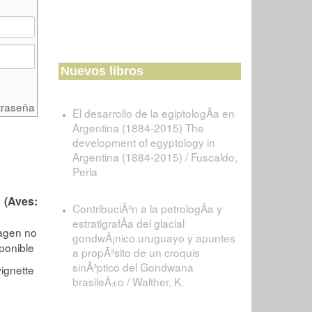
Nuevos libros
traseña
El desarrollo de la egiptologÃ­a en
Argentina (1884-2015) The
development of egyptology in
Argentina (1884-2015) / Fuscaldo,
Perla
(Aves:
ContribuciÃ³n a la petrologÃ­a y
estratigrafÃ­a del glacial
gondwÃ¡nico uruguayo y apuntes
a propÃ³sito de un croquis
sinÃ³ptico del Gondwana
brasileÃ±o / Walther, K.