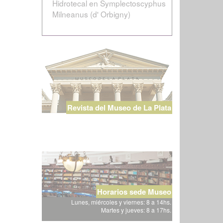
Hidrotecal en Symplectoscyphus
Milneanus (d' Orbigny)
Revista del Museo de La Plata
Horarios sede Museo
Lunes, miércoles y viernes: 8 a 14hs.
Martes y jueves: 8 a 17hs.