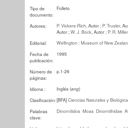
Folleto
Tipo de
documento:
P. Vickers-Rich
, Autor ;
P. Trusler
, Au
Autores:
Autor ;
W. J. Bock
, Autor ;
P. R. Mille
Wellington : Museum of New Zeala
Editorial:
1995
Fecha de
publicación:
p.1-26
Número de
páginas:
Inglés (
)
Idioma :
eng
[BFA]
Ciencias Naturales y Biológic
Clasificación:
Dinornítidos
Moas
Dinornithidae
A
Palabras
clave: