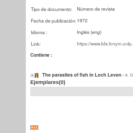
Número de revista
Tipo de documento:
1972
Fecha de publicación:
Inglés (
)
Idioma :
eng
https://www.bfa.fcnym.unlp
Link:
Contiene :
The parasites of fish in Loch Leven
/
A. D
Ejemplares(0)