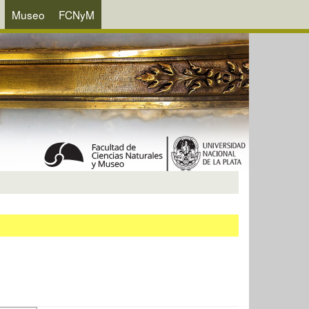
Museo
FCNyM