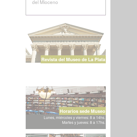
del Mioceno
Revista del Museo de La Plata
Horarios sede Museo
Lunes, miércoles y viernes: 8 a 14hs.
Martes y jueves: 8 a 17hs.