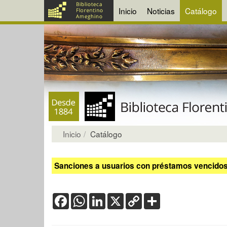
Inicio
Noticias
Catálogo
Inicio
Catálogo
Sanciones a usuarios con préstamos vencidos:
Facebook
WhatsApp
LinkedIn
X
Copy
Share
Link