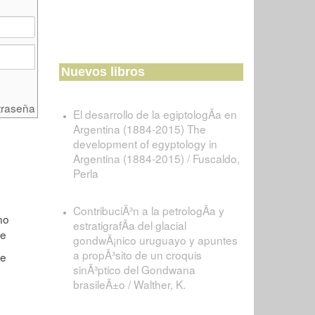
Nuevos libros
traseña
El desarrollo de la egiptologÃ­a en
Argentina (1884-2015) The
development of egyptology in
Argentina (1884-2015) / Fuscaldo,
Perla
ContribuciÃ³n a la petrologÃ­a y
estratigrafÃ­a del glacial
gondwÃ¡nico uruguayo y apuntes
a propÃ³sito de un croquis
sinÃ³ptico del Gondwana
brasileÃ±o / Walther, K.