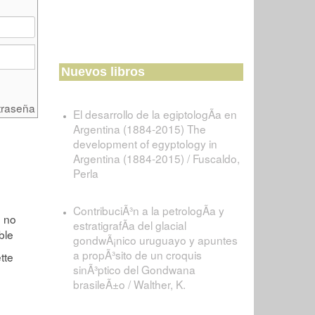
Nuevos libros
traseña
El desarrollo de la egiptologÃ­a en
Argentina (1884-2015) The
development of egyptology in
Argentina (1884-2015) / Fuscaldo,
Perla
ContribuciÃ³n a la petrologÃ­a y
estratigrafÃ­a del glacial
gondwÃ¡nico uruguayo y apuntes
a propÃ³sito de un croquis
sinÃ³ptico del Gondwana
brasileÃ±o / Walther, K.