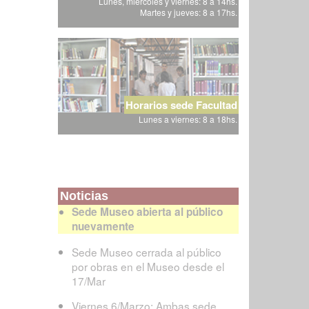
Lunes, miércoles y viernes: 8 a 14hs.
Martes y jueves: 8 a 17hs.
Horarios sede Facultad
Lunes a viernes: 8 a 18hs.
Noticias
Sede Museo abierta al público
nuevamente
Sede Museo cerrada al público
por obras en el Museo desde el
17/Mar
Viernes 6/Marzo: Ambas sede