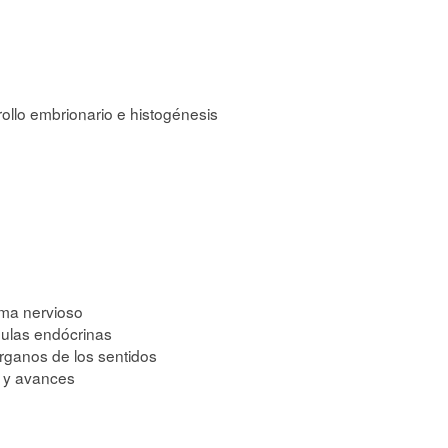
rollo embrionario e histogénesis
ema nervioso
dulas endócrinas
órganos de los sentidos
s y avances