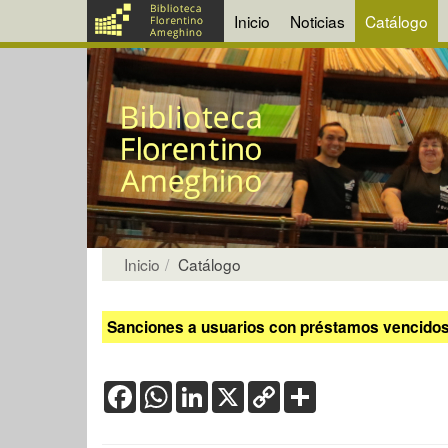
Inicio
Noticias
Catálogo
Inicio
Catálogo
Sanciones a usuarios con préstamos vencidos:
Facebook
WhatsApp
LinkedIn
X
Copy
Share
Link