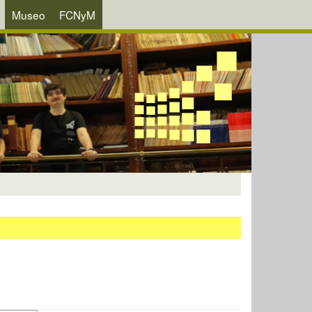
Museo
FCNyM