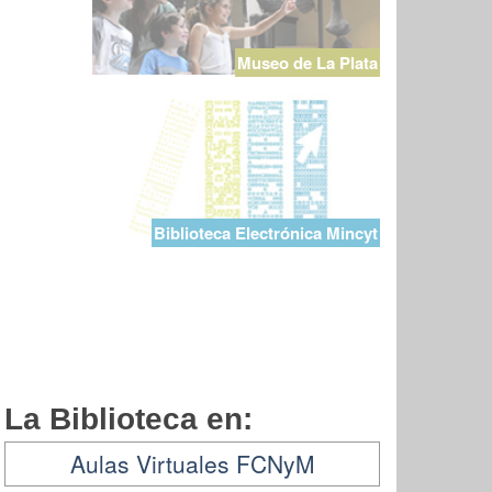
Museo de La Plata
Biblioteca Electrónica Mincyt
La Biblioteca en:
Aulas Virtuales FCNyM