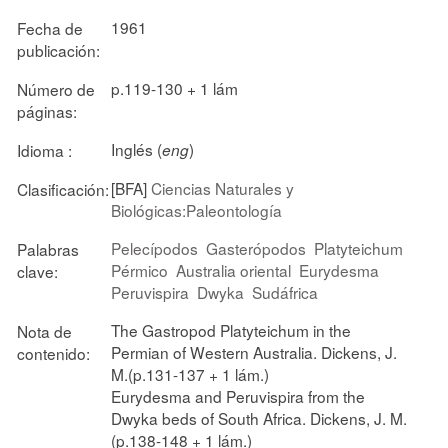
1961
Fecha de
publicación:
p.119-130 + 1 lám
Número de
páginas:
Inglés (
)
Idioma :
eng
[BFA]
Ciencias Naturales y
Clasificación:
Biológicas:Paleontología
Pelecípodos
Gasterópodos
Platyteichum
Palabras
Pérmico
Australia oriental
Eurydesma
clave:
Peruvispira
Dwyka
Sudáfrica
The Gastropod Platyteichum in the
Nota de
Permian of Western Australia. Dickens, J.
contenido:
M.(p.131-137 + 1 lám.)
Eurydesma and Peruvispira from the
Dwyka beds of South Africa. Dickens, J. M.
(p.138-148 + 1 lám.)