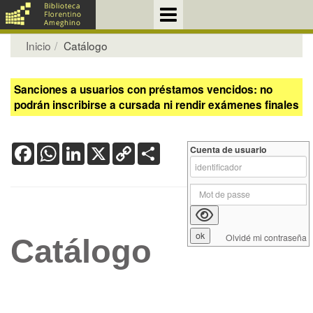
Inicio
Catálogo
Sanciones a usuarios con préstamos vencidos: no
podrán inscribirse a cursada ni rendir exámenes finales
Facebook
WhatsApp
LinkedIn
X
Copy
Share
Cuenta de usuario
Link
Olvidé mi contraseña
Catálogo