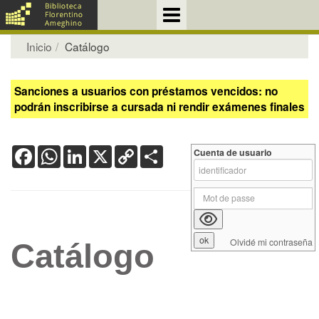
Inicio
Catálogo
Sanciones a usuarios con préstamos vencidos: no
podrán inscribirse a cursada ni rendir exámenes finales
Facebook
WhatsApp
LinkedIn
X
Copy
Share
Cuenta de usuario
Link
Olvidé mi contraseña
Catálogo