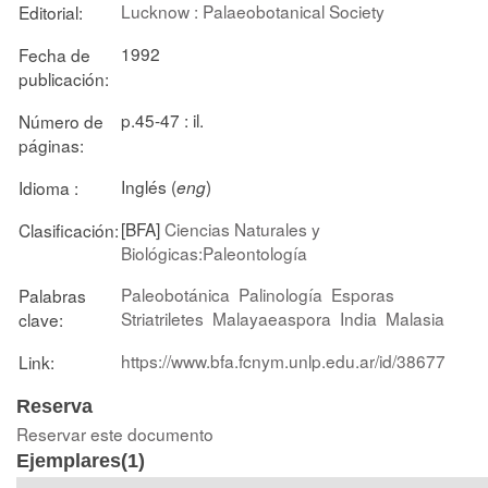
Lucknow : Palaeobotanical Society
Editorial:
1992
Fecha de
publicación:
p.45-47 : il.
Número de
páginas:
Inglés (
)
Idioma :
eng
[BFA]
Ciencias Naturales y
Clasificación:
Biológicas:Paleontología
Paleobotánica
Palinología
Esporas
Palabras
Striatriletes
Malayaeaspora
India
Malasia
clave:
https://www.bfa.fcnym.unlp.edu.ar/id/38677
Link:
Reserva
Reservar este documento
Ejemplares(1)