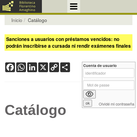
Inicio
Catálogo
Sanciones a usuarios con préstamos vencidos: no
podrán inscribirse a cursada ni rendir exámenes finales
Facebook
WhatsApp
LinkedIn
X
Copy
Share
Cuenta de usuario
Link
Olvidé mi contraseña
Catálogo