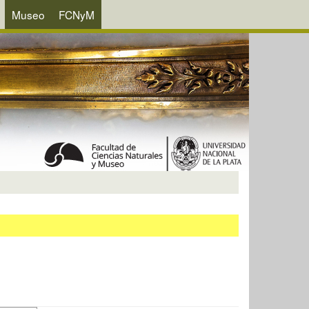
Museo
FCNyM