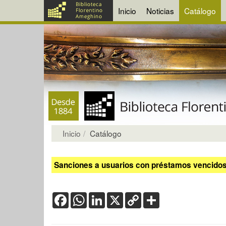
Inicio
Noticias
Catálogo
Inicio
Catálogo
Sanciones a usuarios con préstamos vencidos:
Facebook
WhatsApp
LinkedIn
X
Copy
Share
Link