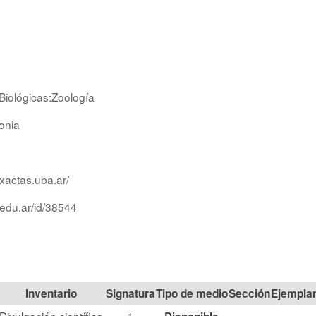
Biológicas:Zoología
onia
xactas.uba.ar/
.edu.ar/id/38544
Signatura
Tipo de medio
Sección