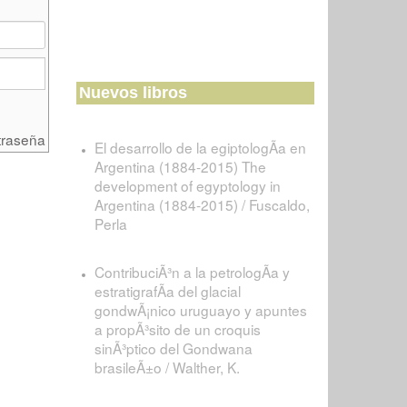
Nuevos libros
traseña
El desarrollo de la egiptologÃ­a en
Argentina (1884-2015) The
development of egyptology in
Argentina (1884-2015) / Fuscaldo,
Perla
ContribuciÃ³n a la petrologÃ­a y
estratigrafÃ­a del glacial
gondwÃ¡nico uruguayo y apuntes
a propÃ³sito de un croquis
sinÃ³ptico del Gondwana
brasileÃ±o / Walther, K.