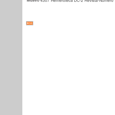
Museo
4307
Hemeroteca DC-2
Revista-Número