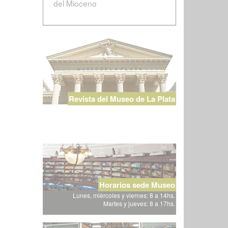
del Mioceno
Revista del Museo de La Plata
Horarios sede Museo
Lunes, miércoles y viernes: 8 a 14hs.
Martes y jueves: 8 a 17hs.