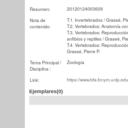
20120124003609
Resumen:
T.1. Invertebrados / Grassé, P
Nota de
T.2. Vertebrados: Anatomía com
contenido:
T.3. Vertebrados: Reproducción
anfibios y reptiles / Graseé, Pie
T.4. Vertebrados: Reproducción
Grassé, Pierre P.
Zoología
Tema Principal /
Disciplina :
https://www.bfa.fcnym.unlp.edu
Link:
Ejemplares(0)