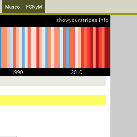
Museo
FCNyM