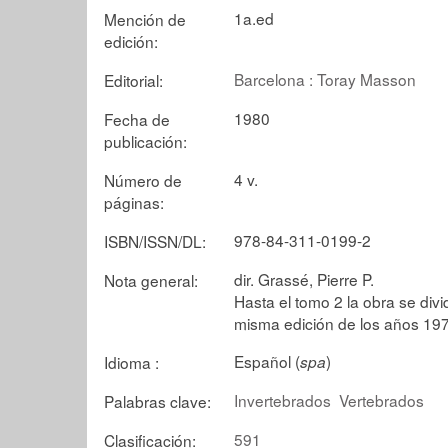
1a.ed
Mención de
edición:
Barcelona : Toray Masson
Editorial:
1980
Fecha de
publicación:
4 v.
Número de
páginas:
978-84-311-0199-2
ISBN/ISSN/DL:
dir. Grassé, Pierre P.
Nota general:
Hasta el tomo 2 la obra se div
misma edición de los años 19
Español (
)
Idioma :
spa
Invertebrados
Vertebrados
Palabras clave:
591
Clasificación: