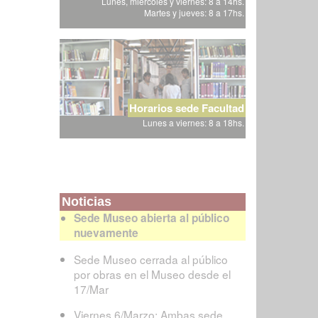
Lunes, miércoles y viernes: 8 a 14hs.
Martes y jueves: 8 a 17hs.
Horarios sede Facultad
Lunes a viernes: 8 a 18hs.
Noticias
Sede Museo abierta al público
nuevamente
Sede Museo cerrada al público
por obras en el Museo desde el
17/Mar
Viernes 6/Marzo: Ambas sede