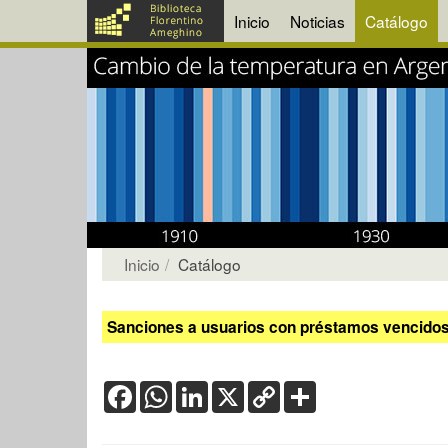
Inicio
Noticias
Catálogo
Inicio
Catálogo
Sanciones a usuarios con préstamos vencidos:
Facebook
WhatsApp
LinkedIn
X
Copy
Share
Link