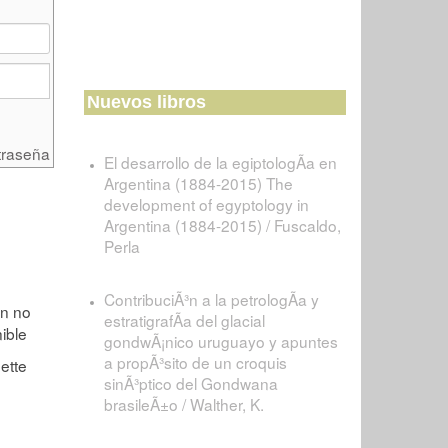
Nuevos libros
traseña
El desarrollo de la egiptologÃ­a en
Argentina (1884-2015) The
development of egyptology in
Argentina (1884-2015) / Fuscaldo,
Perla
ContribuciÃ³n a la petrologÃ­a y
estratigrafÃ­a del glacial
gondwÃ¡nico uruguayo y apuntes
a propÃ³sito de un croquis
sinÃ³ptico del Gondwana
brasileÃ±o / Walther, K.