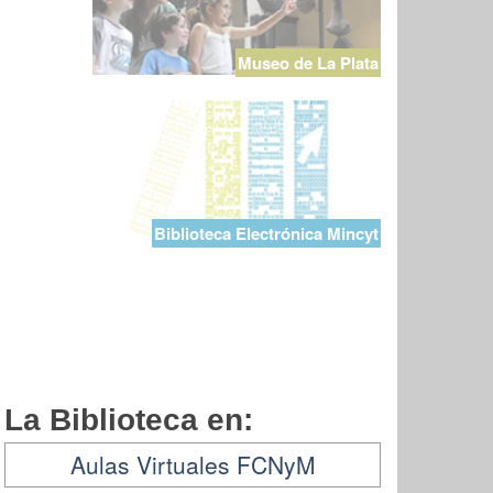
Museo de La Plata
Biblioteca Electrónica Mincyt
La Biblioteca en:
Aulas Virtuales FCNyM