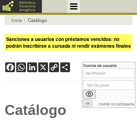
Inicio
Catálogo
Sanciones a usuarios con préstamos vencidos: no
podrán inscribirse a cursada ni rendir exámenes finales
Facebook
WhatsApp
LinkedIn
X
Copy
Share
Cuenta de usuario
Link
Olvidé mi contraseña
Catálogo