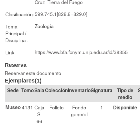
Cruz
Tierra del Fuego
599.745.1[828.8+829.0]
Clasificación:
Zoología
Tema
Principal /
Disciplina :
https://www.bfa.fcnym.unlp.edu.ar/id/38355
Link:
Reserva
Reservar este documento
Ejemplares(1)
Tomo
Sala
Colección
Signatura
Tipo de
medio
Museo
4131
Caja
Folleto
Fondo
1
Disponible
S-
general
66